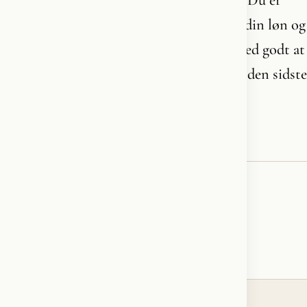
ansat af os. Du arbejder for os. Vi betaler din løn og
pension. Du er intet uden folket. Og du ved godt at
flertallet af folket står til at fyre dig. Nyd den sidste
runde.
♥
RESONATED
← VOICE