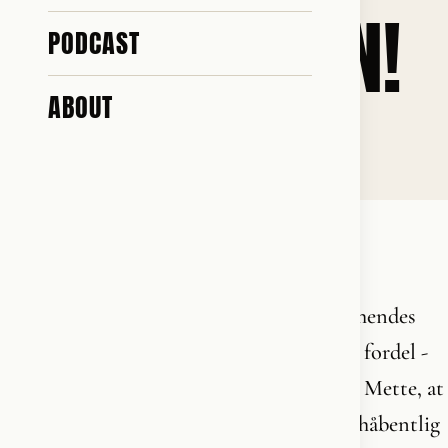
FREDERIKSEN!
PODCAST
ABOUT
♥ 3.0k · ✎ 359
NYD DIN SIDSTE RUNDE, METTE
FREDERIKSEN!
Det kan godt være Mette Frederiksen og hendes
nyttige idioter fik det hele vendt til deres fordel -
som vi kan takke Lars Løkke for. Men vid Mette, at
du er færdig efter denne omgang, som forhåbentlig