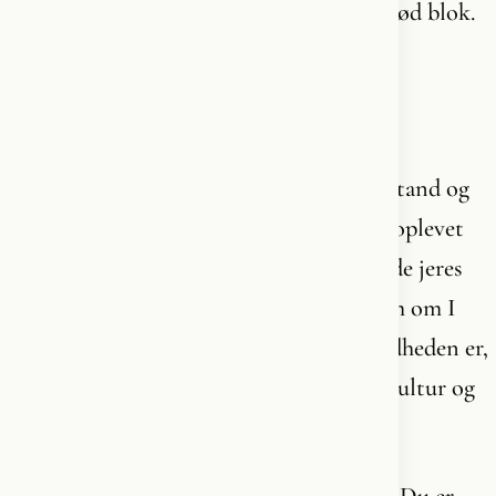
betalte han, ved at lægge sig i armene på rød blok.
Det er ikke et politisk mandat, men et
magtarrangement.
Og I skal vide, at der kommer mere modstand og
modtryk fra folket end I nogensinde har oplevet
før. Jeg vil personligt gå forrest for at kalde jeres
hykleri ud - det hykleri, der skal se ud som om I
varetager danskernes ve og vel, mens sandheden er,
at I systematisk undergraver vores egen kultur og
fremtid.
Men lad mig minde dig om noget, Mette. Du er