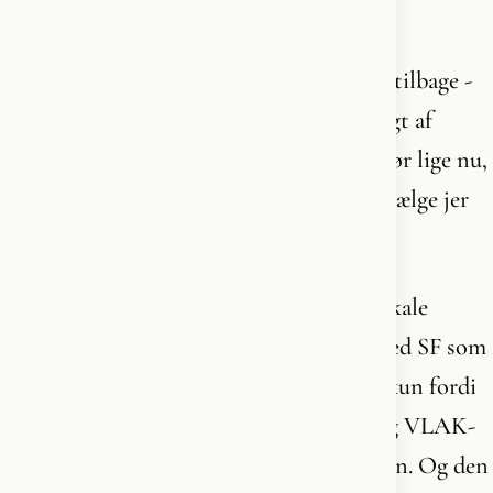
bliver kort. Helt færdig.
For selvom alle dine vælgere - dem der er tilbage -
valgte dig og dit parti, så blev du ikke valgt af
flertallet, og du sidder kun der, hvor du gør lige nu,
fordi du og Løkke begge var parate til at sælge jer
selv ud.
Socialdemokratiet, Moderaterne og Radikale
Venstre udgør en mindretalsregering - med SF som
villigt støtteparti udefra. Den eksisterer kun fordi
Lars Løkke nægtede at støtte en borgerlig VLAK-
regering uden Moderaterne. Det var prisen. Og den